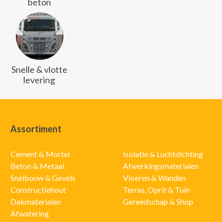
beton
Snelle & vlotte
levering
Assortiment
Cement & Mortel
Isolatie & Luchtdichting
Beton & Metaal
Afwerkingsmaterialen
Snelbouw & Gevels
Vloeren & Wanden
Constructiehout
Terras, Oprit & Tuin
Dakmaterialen
Gereedschap & Shop
Afwatering