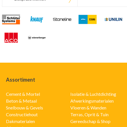
Assortiment
Cement & Mortel
Isolatie & Luchtdichting
Beton & Metaal
Afwerkingsmaterialen
Snelbouw & Gevels
Vloeren & Wanden
Constructiehout
Terras, Oprit & Tuin
Dakmaterialen
Gereedschap & Shop