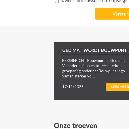
Ik wens de nieuwsbrief te ontvange
GEDIMAT WORDT BOUWPUNT 
PERSBERICHT Bouwpunt en Gedimat
Vlaanderen fuseren tot één sterke
groepering onder het Bouwpunt-logo
Samen sterker vo ...
17/11/2025
LEES MEER
Onze troeven