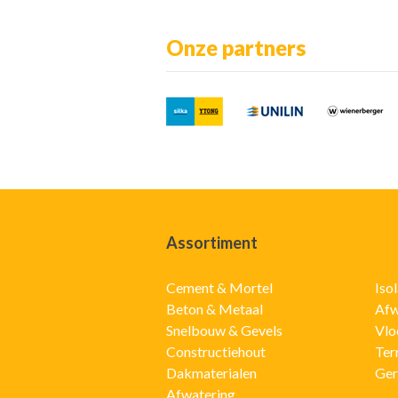
Onze partners
Assortiment
Cement & Mortel
Iso
Beton & Metaal
Afw
Snelbouw & Gevels
Vlo
Constructiehout
Ter
Dakmaterialen
Ger
Afwatering