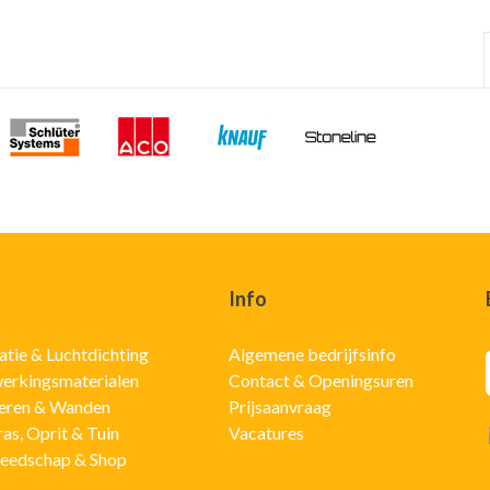
Info
latie & Luchtdichting
Algemene bedrijfsinfo
erkingsmaterialen
Contact & Openingsuren
eren & Wanden
Prijsaanvraag
ras, Oprit & Tuin
Vacatures
eedschap & Shop