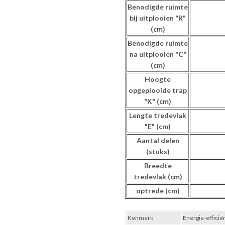
Benodigde ruimte
bij uitplooien "R"
(cm)
Benodigde ruimte
na uitplooien "C"
(cm)
Hoogte
opgeplooide trap
"K" (cm)
Lengte tredevlak
"E" (cm)
Aantal delen
(stuks)
Breedte
tredevlak (cm)
optrede (cm)
Kenmerk
Energie-efficië