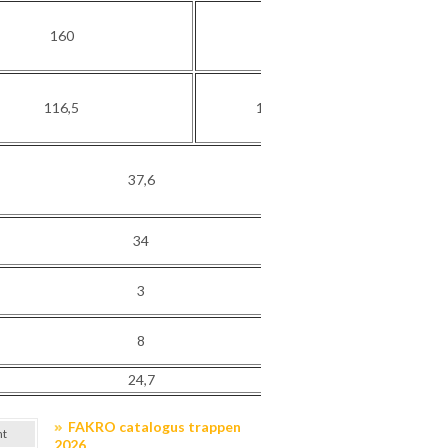
160
168
116,5
124,5
37,6
34
3
8
24,7
FAKRO catalogus trappen
nt
2026