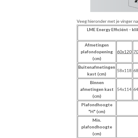
Veeg hieronder met je vinger na
LME Energy Efficiënt - k
Afmetingen
plafondopening
60x120
7
(cm)
Buitenafmetingen
58x118
6
kast (cm)
Binnen
afmetingen kast
54x114
6
(cm)
Plafondhoogte
"H" (cm)
Min.
plafondhoogte
(cm)