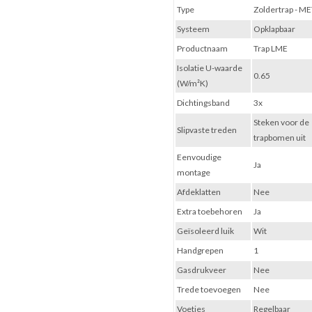
Type
Zoldertrap - M
Systeem
Opklapbaar
Productnaam
Trap LME
Isolatie U-waarde
0.65
(W/m²K)
Dichtingsband
3x
Steken voor de
Slipvaste treden
trapbomen uit
Eenvoudige
Ja
montage
Afdeklatten
Nee
Extra toebehoren
Ja
Geïsoleerd luik
Wit
Handgrepen
1
Gasdrukveer
Nee
Trede toevoegen
Nee
Voetjes
Regelbaar