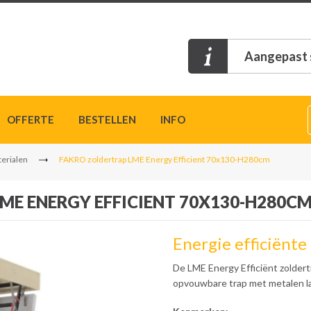
Aangepast s
OFFERTE
BESTELLEN
INFO
erialen
FAKRO zoldertrap LME Energy Efficient 70x130-H280cm
ME ENERGY EFFICIENT 70X130-H280C
Energie efficiënte
De LME Energy Efficiënt zolder
opvouwbare trap met metalen la