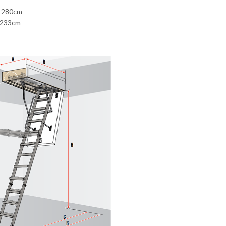
: 280cm
 233cm