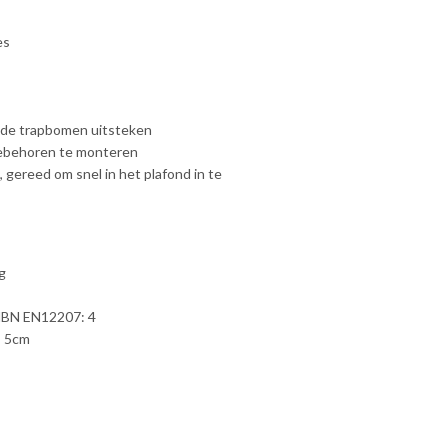
es
r de trapbomen uitsteken
oebehoren te monteren
gereed om snel in het plafond in te
g
NBN EN12207: 4
: 5cm