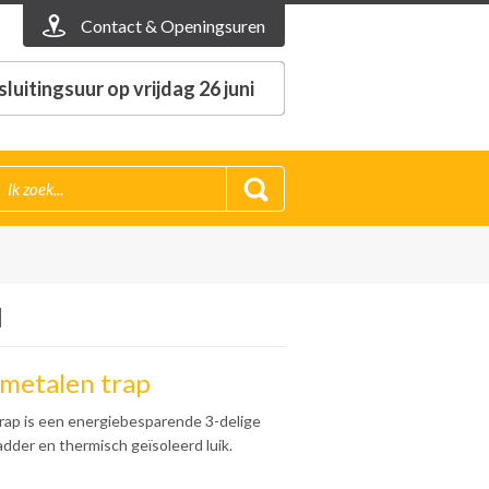
Contact & Openingsuren
luitingsuur op vrijdag 26 juni
M
 metalen trap
trap is een energiebesparende 3-delige
dder en thermisch geïsoleerd luik.