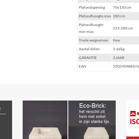
Plafondopening
70x130 cm
Plafondhoogte max
280 cm
Plafondhoogte
233-280 cm
min-max
Trede wegnemen
Nee
Aantal delen
3-delig
GARANTIE
3 JAAR
EAN
59039098847
!