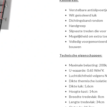
Kenmerken:
Verstelbare antislipvoetj
Wit geïsoleerd luik
Dichtingsband rondom
Handgreep
Slipvaste treden die voo
Mogelijkheid om extra t
Volledig voorgemonteerd, 
bouwen
Technische eigenschappen:
Maximale belasting: 200k
U-waaarde: 0.65 W/m²K
Luchtdichtheid volgens 
Dikte thermische isolatie
Dikte luik: 5,6cm
Hoogte kast: 14cm
Breedte tredevlak: 8cm
Lengte tredevlak: 34cm