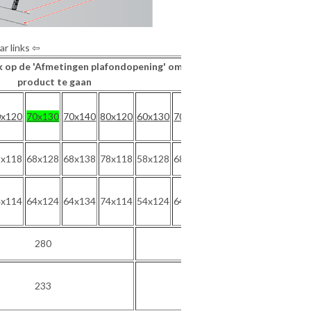
ar links ⇦
lik op de 'Afmetingen plafondopening' om naar het
product te gaan
0x120
70x130
70x140
80x120
60x130
70x130
70x140
8x118
68x128
68x138
78x118
58x128
68x128
68x138
4x114
64x124
64x134
74x114
54x124
64x124
64x134
280
305
233
234